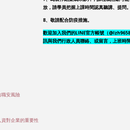
放，請學員把握上課時間認真聽講、提問
8
、敬請配合防疫措施。
歡迎加入我們的
LINE
官方帳號（
@lzh965
訊與我們行政人員聯絡、或留言，上班時
防職安風險
人資對企業的重要性