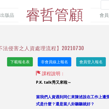
睿哲管顧
出版品
會員
場不法侵害之人資處理流程】20210730
下載報名表
非會員線上報名
會員登入報名
課程說明：
P.K. talk秀又來啦～
當我們
人資
遇到同仁來陳述說在工作上遭
式是什麼？還是當八卦聽聽就好？