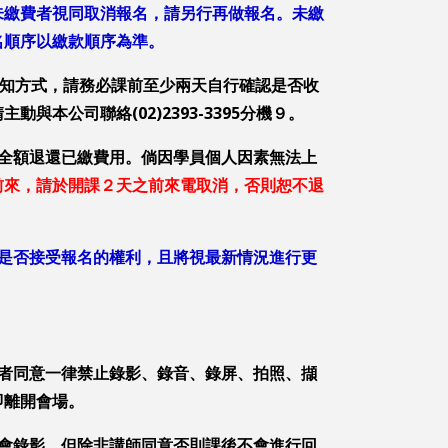
未繳費者視同取消報名，請另行再做報名。未繳
名順序以繳款順序為準。
為通知方式，請務必課前至少兩天自行確認是否收
請主動與本公司聯絡
(02)2393-3395
分機９。
全額退還已繳費用。倘因學員個人因素無法上
前來，請於開課２天之前來電取消，否則恕不退
是否接受報名的權利，且將視最新情況進行更
者同意一律禁止錄影、錄音、錄屏、拍照、擷
即離開會場。
會錄影，但除非講師同意否則課後不會進行回