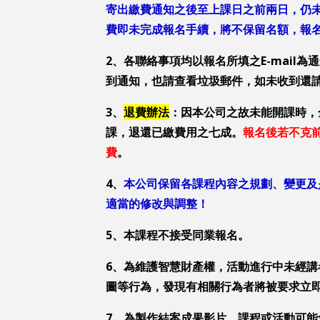
寄出繳費通知之後至上課日之前兩日，仍
費即未完成報名手續，將不保留名額，報
2
、各聯絡事項均以報名所填之E-mail
到通知，也請查看垃圾郵件，如未收到還
3
、
退費辦法
：因本公司之故未能開課時，
課，退還已繳費用之七成。
報名後若不克
費
。
4
、
本公司保留各課程內容之規劃、變更及
適當的修改與調整！
5
、本課程不接受同業報名。
6
、為維護智慧財產權，活動進行中未經講
圖等行為，發現有相關行為者將被要求立
7
、為製作結案成果影片，課程或活動可能