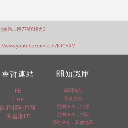
化南路二段77號8樓之3
s://www.youtube.com/user/ERCHRM
睿哲連結
HR知識庫
FB
新聞資訊
Line
專業焦點
勞動法令：台灣
課程精彩片段
勞動法令：大陸
周昌湘FB
勞動法令：其他地區