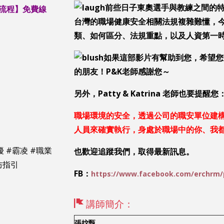
前些日子東奧選手與教練之間的
流程
】免費線
台灣的職場健康安全相關法規複雜難懂，
類、如何區分、法規重點，以及人資第一
如果這部影片有幫助到您，希望您
的朋友！P&K老師感謝您～
另外，Patty & Katrina 老師也要提醒您
職場環境的安全，透過公司的職安單位建
人員來確實執行，身處於職場中的你、我
擾 #霸凌 #職業
也歡迎追蹤我們，取得最新訊息。
防指引
FB：
https://www.facebook.com/erchrm/
講師簡介：
張妏甄