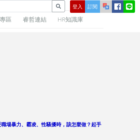
登入
訂閱
專區
睿哲連結
HR知識庫
受
職場暴力、霸凌、性騷擾
時，該怎麼做？起手