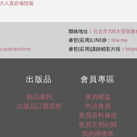
大人資必備技能
聯絡地址：
台北市106大安區敦
睿哲(莊周)LINE@：
line.me
ok.com/erchrm
睿哲(莊周)講師精彩片段：
http
出版品
會員專區
商品陳列
會員權益
出版品訂購流程
申請會員
會員資料修改
會員交易紀錄
我的購物車