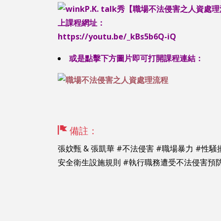
P.K. talk秀【
職場不法侵害之人資處理
上課程網址：
https://youtu.be/_kBs5b6Q-iQ
或是點擊下方圖片即可打開課程連結：
備註：
張妏甄 & 張凱華 #不法侵害 #職場暴力 #性騒
安全衛生設施規則 #執行職務遭受不法侵害預