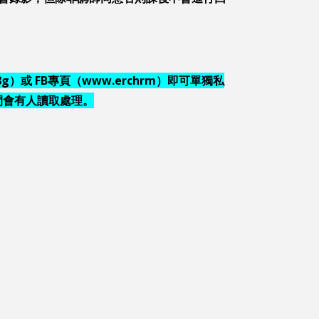
。
8g
）或
FB
專頁（
www.erchrm）即可單獨私
間會有人讀取處理。