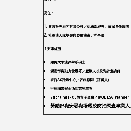
現任：
睿哲管理顧問有限公司／訓練部經理、資深專任顧問
社團法人職場健康發展協會／理事長
主要學經歷：
銘傳大學法律學系碩士
勞動部勞動力發展署／產業人才投資計畫講師
睿哲AC評鑑中心／評鑑顧問（評審員）
甲種職業安全衛生業務主管
Stichting IPOE教育基金會／IPOE ESG Planner
勞動部職安署職場霸凌防治調查專業人