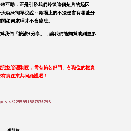
特殊互動，正是引發我們錄製這個短片的起因，
今天就來簡單說說～職場上的不法侵害有哪些分
時間如何處理才不會違法。
幫我們「按讚+分享」，讓我們能夠幫助到更多
：
構完整管理制度，需有賴各部門、各職位的權責
都有責任來共同維護喔！
posts/2255951587875798
張凱華