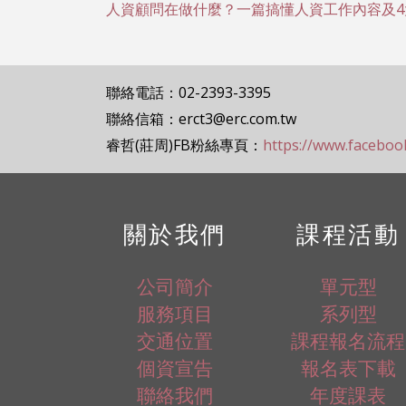
人資顧問在做什麼？一篇搞懂人資工作內容及4
聯絡電話：02-2393-3395
聯絡信箱：erct3@erc.com.tw
睿哲(莊周)FB粉絲專頁：
https://www.facebo
關於我們
課程活動
公司簡介
單元型
服務項目
系列型
交通位置
課程報名流程
個資宣告
報名表下載
聯絡我們
年度課表