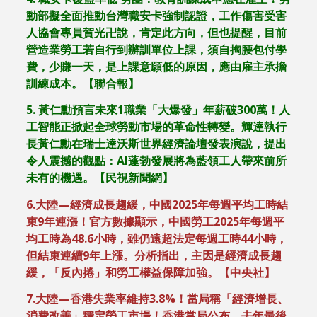
動部擬全面推動台灣職安卡強制認證，工作傷害受害
人協會專員賀光卍說，肯定此方向，但也提醒，目前
營造業勞工若自行到辦訓單位上課，須自掏腰包付學
費，少賺一天，是上課意願低的原因，應由雇主承擔
訓練成本。【聯合報】
5.
黃仁勳預言未來
1
職業「大爆發」年薪破
300
萬！人
工智能正掀起全球勞動市場的革命性轉變。輝達執行
長黃仁勳在瑞士達沃斯世界經濟論壇發表演說，提出
令人震撼的觀點：
AI
蓬勃發展將為藍領工人帶來前所
未有的機遇。【民視新聞網】
6.
大陸—經濟成長趨緩，中國
2025
年每週平均工時結
束
9
年連漲！官方數據顯示，中國勞工
2025
年每週平
均工時為
48.6
小時，雖仍遠超法定每週工時
44
小時，
但結束連續
9
年上漲。分析指出，主因是經濟成長趨
緩，「反內捲」和勞工權益保障加強。【
中央社
】
7.大陸—香港失業率維持3.8%！當局稱「經濟增長、
消費改善」穩定勞工市場！香港當局公布，去年最後