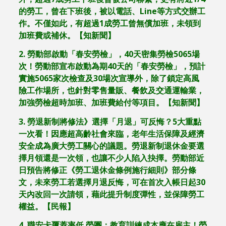
的勞工，曾在下班後，被以電話、
Line
等方式交辦工
作。不僅如此，有超過
1
成勞工曾無償加班，未領到
加班費或補休。【知新聞】
2.
勞動部啟動「春安勞檢」，
40
天密集勞檢
5065
場
次！勞動部宣布啟動為期
40
天的「春安勞檢」，預計
實施
5065
家次檢查及
30
場次宣導外，除了鎖定高風
險工作場所，也針對零售量販、餐飲及交通運輸業，
加強勞檢超時加班、加班費給付等項目。【知新聞】
3.
勞退新制將修法》選擇「月退」可反悔？
5
大重點
一次看！因應超高齡社會來臨，老年生活保障及經濟
安全成為廣大勞工關心的議題。勞退新制退休金要選
擇月領還是一次領，也讓不少人陷入抉擇。勞動部近
日預告將修正《勞工退休金條例施行細則》部分條
文，未來勞工若選擇月退反悔，可在首次入帳日起
30
天內改回一次請領，藉此提升制度彈性，並保障勞工
權益。【民報】
4.
職安卡覆蓋率低
勞團：教育訓練成本應在雇主！勞