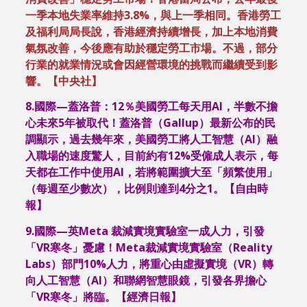
一季本地失業率維持3.8%，與上一季相同。香港勞工
及福利局局長說，香港經濟持續增長，加上本地消費
氣氛改善，今後應有助於穩定勞工市場。不過，部分
行業的就業情況或會因經營環境的挑戰而繼續受到影
響。【中央社】
8.
國際—蓋洛普：
12
％美國勞工每天用
AI
，半數不擔
心未來
5
年被取代！蓋洛普（
Gallup
）最新公布的民
調顯示，過去幾年來，美國勞工將人工智慧（
AI
）融
入職場的速度驚人，目前約有
12%
受僱成人表示，每
天都在工作中使用
AI
，若將範圍擴大至「頻繁使用」
（每週至少數次），比例則達到
4
分之
1
。【自由時
報】
9.
國際—英
Meta
裁減實境實驗室一成人力，引發
「
VR
寒冬」憂慮！
Meta
裁減實境實驗室（
Reality
Labs
）部門
10%
人力，將重心由虛擬實境（
VR
）轉
向人工智慧（
AI
）和聯網智慧眼鏡，引發各界擔心
「
VR
寒冬」將臨。【經濟日報】