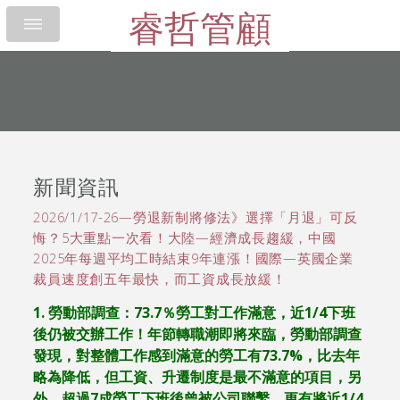
睿哲管顧
新聞資訊
2026/1/17-26—勞退新制將修法》選擇「月退」可反
悔？5大重點一次看！大陸—經濟成長趨緩，中國
2025年每週平均工時結束9年連漲！國際—英國企業
裁員速度創五年最快，而工資成長放緩！
1.
勞動部調查：
73.7
％勞工對工作滿意，近
1/4
下班
後仍被交辦工作！年節轉職潮即將來臨，勞動部調查
發現，對整體工作感到滿意的勞工有
73.7%
，比去年
略為降低，但工資、升遷制度是最不滿意的項目，另
外，超過
7
成勞工下班後曾被公司聯繫，更有將近
1/4