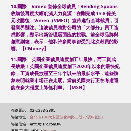
10.
國際—
Vimeo
宣佈全球裁員！
Bending Spoons
收購後再度大幅削減人力資源！在剛完成
13.8
億美
元收購後，
Vimeo
（
VMEO
）宣佈進行全球裁員，引
發業界關注。這波裁員將對公司的「大部分」員工造
成影響，顯示出新管理層面臨的挑戰。前全球品牌與
創意副總，表示，他和許多同事都受到此次裁員的影
響。【
CMoney
】
11.
國際—英國企業裁員速度創五年最快，而工資成
長放緩！英國企業裁員速度創下
2020
年以來的最快紀
錄，工資成長放緩至三年半以來的最低水平，這些跡
象表明就業市場正在走弱。當前英國央行正在考慮還
能在多大程度上降低利率。【
MSN
】
聯絡電話：02-2393-3395
聯絡地址：
台北市106大安區敦化南路二段77號8樓之3
聯絡信箱：erct3@erc.com.tw
睿哲(莊周)LINE@：
line.me