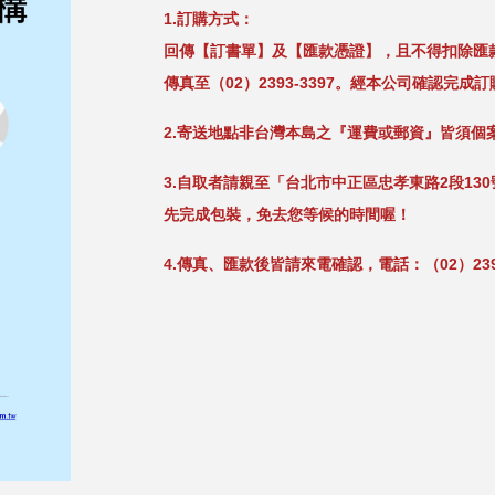
1.
訂購方式：
回傳【訂書單】及【匯款憑證】，且不得扣除匯
傳真至（02）2393-3397。經本公司確認完
2.寄送地點非台灣本島之『運費或郵資』皆須個
3.自取者請親至「台北市中正區忠孝東路2段13
先完成包裝，免去您等候的時間喔！
4.傳真、匯款後皆請來電確認，電話：（02）2393-