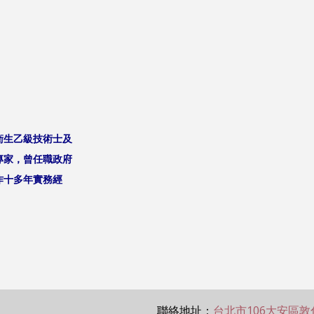
衛生乙級技術士及
專家，曾任職政府
作十多年實務經
聯絡地址：
台北市106大安區敦