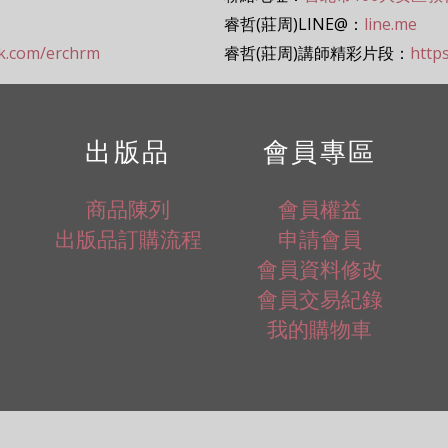
睿哲(莊周)LINE@：
line.me
ok.com/erchrm
睿哲(莊周)講師精彩片段：
http
出版品
會員專區
商品陳列
會員權益
出版品訂購流程
申請會員
會員資料修改
會員交易紀錄
我的購物車