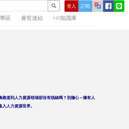
登入
訂閱
專區
睿哲連結
HR知識庫
換跑道到人力資源領域卻沒有頭緒嗎？別擔心～擁有人
進入人力資源世界。