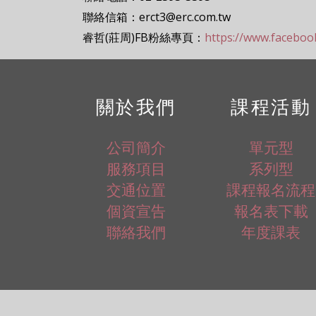
聯絡信箱：erct3@erc.com.tw
睿哲(莊周)FB粉絲專頁：
https://www.facebo
關於我們
課程活動
公司簡介
單元型
服務項目
系列型
交通位置
課程報名流程
個資宣告
報名表下載
聯絡我們
年度課表