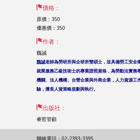
價格：
原價：350
優惠價：350
作者：
魏誠
魏誠
老師為勞研所與企研所雙碩士，並具備勞工安全
就業服務乙級技術士的專業證照資格，為勞動法實務
機關、法人機構、台營企業與外商企業，人力資源工
驗，擅長人資策略規劃與執行。
出版社：
睿哲管顧
聯絡電話：02-2393-3395